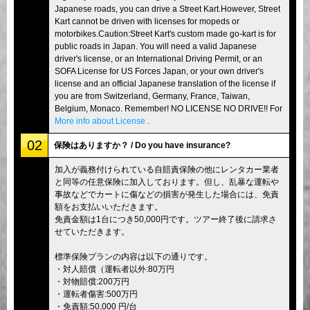
Japanese roads, you can drive a Street Kart.However, Street
Kart cannot be driven with licenses for mopeds or
motorbikes.Caution:Street Kart's custom made go-kart is for
public roads in Japan. You will need a valid Japanese
driver's license, or an International Driving Permit, or an
SOFA License for US Forces Japan, or your own driver's
license and an official Japanese translation of the license if
you are from Switzerland, Germany, France, Taiwan,
Belgium, Monaco. Remember! NO LICENSE NO DRIVE!! For
More info about License
.
02
保険はありますか？ / Do you have insurance?
加入が義務付けられている自賠責保険の他にレンタカー業者
と同等の任意保険に加入しております。但し、乱暴な運転や
事故などでカートに傷などの損害が発生した場合には、免責
額をお支払いいただきます。
免責金額は1台につき50,000円です。ツアー終了後に請求さ
せていただきます。
標準保険プランの内容は以下の通りです。
・対人賠償（運転者以外:80万円
・対物賠償:200万円
・運転者傷害:500万円
・免責額:50,000 円/台