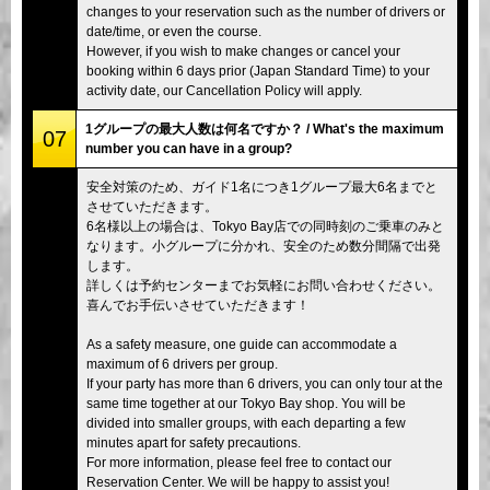
changes to your reservation such as the number of drivers or
date/time, or even the course.
However, if you wish to make changes or cancel your
booking within 6 days prior (Japan Standard Time) to your
activity date, our Cancellation Policy will apply.
1グループの最大人数は何名ですか？ / What's the maximum
07
number you can have in a group?
安全対策のため、ガイド1名につき1グループ最大6名までと
させていただきます。
6名様以上の場合は、Tokyo Bay店での同時刻のご乗車のみと
なります。小グループに分かれ、安全のため数分間隔で出発
します。
詳しくは予約センターまでお気軽にお問い合わせください。
喜んでお手伝いさせていただきます！
As a safety measure, one guide can accommodate a
maximum of 6 drivers per group.
If your party has more than 6 drivers, you can only tour at the
same time together at our Tokyo Bay shop. You will be
divided into smaller groups, with each departing a few
minutes apart for safety precautions.
For more information, please feel free to contact our
Reservation Center. We will be happy to assist you!