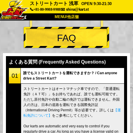
ストリートカート 浅草
OPEN 9:30-21:30
📞+81-80-9988-9988
📧
shina@kart.st
MENU/他店舗
トップ
FAQ
概要
車両
価格
アクセス
評価
FAQ
会社
予約
よくある質問 (Frequently Asked Questions)
他店舗
誰でもストリートカートを運転できますか？ / Can anyone
01
drive a Street Kart?
東京 品川
東京 秋葉原 #1
ストリートカートはオートマチック車ですので、「普通運転
東京 秋葉原 #2
東京 渋谷
免許（ＡＴ可）」をお持ちであれば、誰でも運転可能です。
東京 渋谷アネックス
東京ベイ
ただし原付免許や自動二輪の免許では運転できません。外国
人の方は、日本の道路を運転できる国際免許証
東京 浅草
大阪
（International Driving Permit）等が必要です。詳しくは
【運
転免許について】
をご参考にしてください。
沖縄
Our karts are automatic and very easy to control if you
regularly drive a car. As long as you have a license valid on