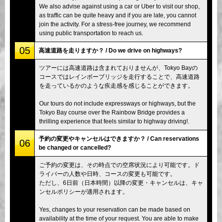
We also advise against using a car or Uber to visit our shop,
as traffic can be quite heavy and if you are late, you cannot
join the activity. For a stress-free journey, we recommend
using public transportation to reach us.
05
高速道路を走りますか？ / Do we drive on highways?
ツアーには高速道路は含まれておりませんが、Tokyo Bayの
コースではレインボーブリッジを走行することで、高速道路
を走っているかのような疾走感を感じることができます。
Our tours do not include expressways or highways, but the
Tokyo Bay course over the Rainbow Bridge provides a
thrilling experience that feels similar to highway driving!.
予約の変更やキャンセルはできますか？ / Can reservations
06
be changed or cancelled?
ご予約の変更は、その時点での空席状況により可能です。ド
ライバーの人数や日時、コースの変更も可能です。
ただし、6日前（日本時間）以降の変更・キャンセルは、キャ
ンセルポリシーが適用されます。
Yes, changes to your reservation can be made based on
availability at the time of your request. You are able to make