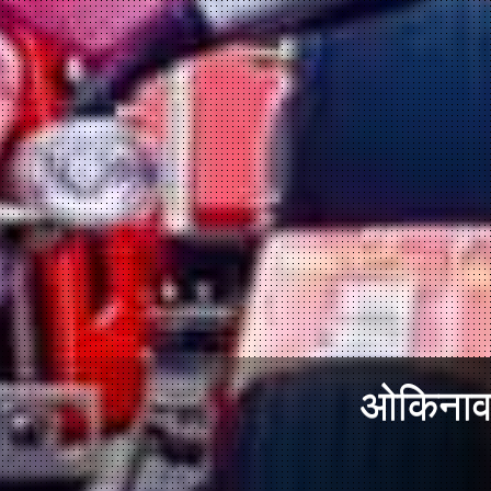
ओकिनावा 