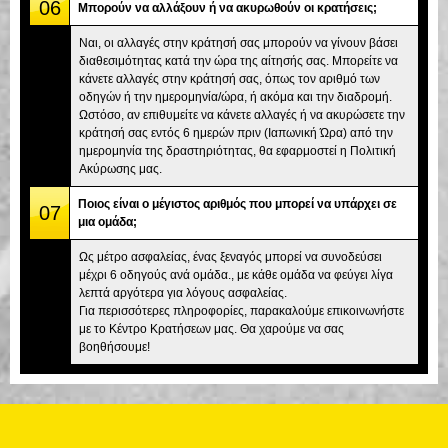
06
Μπορούν να αλλάξουν ή να ακυρωθούν οι κρατήσεις;
Ναι, οι αλλαγές στην κράτησή σας μπορούν να γίνουν βάσει
διαθεσιμότητας κατά την ώρα της αίτησής σας. Μπορείτε να
κάνετε αλλαγές στην κράτησή σας, όπως τον αριθμό των
οδηγών ή την ημερομηνία/ώρα, ή ακόμα και την διαδρομή.
Ωστόσο, αν επιθυμείτε να κάνετε αλλαγές ή να ακυρώσετε την
κράτησή σας εντός 6 ημερών πριν (Ιαπωνική Ώρα) από την
ημερομηνία της δραστηριότητας, θα εφαρμοστεί η Πολιτική
Ακύρωσης μας.
Ποιος είναι ο μέγιστος αριθμός που μπορεί να υπάρχει σε
07
μια ομάδα;
Ως μέτρο ασφαλείας, ένας ξεναγός μπορεί να συνοδεύσει
μέχρι 6 οδηγούς ανά ομάδα., με κάθε ομάδα να φεύγει λίγα
λεπτά αργότερα για λόγους ασφαλείας.
Για περισσότερες πληροφορίες, παρακαλούμε επικοινωνήστε
με το Κέντρο Κρατήσεων μας. Θα χαρούμε να σας
βοηθήσουμε!