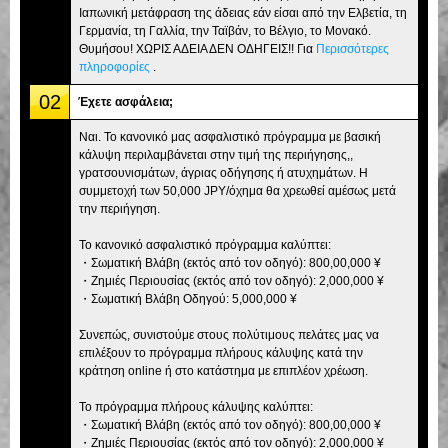
Ιαπωνική μετάφραση της άδειας εάν είσαι από την Ελβετία, τη
Γερμανία, τη Γαλλία, την Ταϊβάν, το Βέλγιο, το Μονακό.
Θυμήσου! ΧΩΡΙΣ ΑΔΕΙΑ ΔΕΝ ΟΔΗΓΕΙΣ!! Για
Περισσότερες
πληροφορίες
.
02
Έχετε ασφάλεια;
Ναι. Το κανονικό μας ασφαλιστικό πρόγραμμα με βασική
κάλυψη περιλαμβάνεται στην τιμή της περιήγησης,,
γρατσουνισμάτων, άγριας οδήγησης ή ατυχημάτων. Η
συμμετοχή των 50,000 JPY/όχημα θα χρεωθεί αμέσως μετά
την περιήγηση.
Το κανονικό ασφαλιστικό πρόγραμμα καλύπτει:
・Σωματική Βλάβη (εκτός από τον οδηγό): 800,00,000 ¥
・Ζημιές Περιουσίας (εκτός από τον οδηγό): 2,000,000 ¥
・Σωματική Βλάβη Οδηγού: 5,000,000 ¥
Συνεπώς, συνιστούμε στους πολύτιμους πελάτες μας να
επιλέξουν το πρόγραμμα πλήρους κάλυψης κατά την
κράτηση online ή στο κατάστημα με επιπλέον χρέωση.
Το πρόγραμμα πλήρους κάλυψης καλύπτει:
・Σωματική Βλάβη (εκτός από τον οδηγό): 800,00,000 ¥
・Ζημιές Περιουσίας (εκτός από τον οδηγό): 2,000,000 ¥