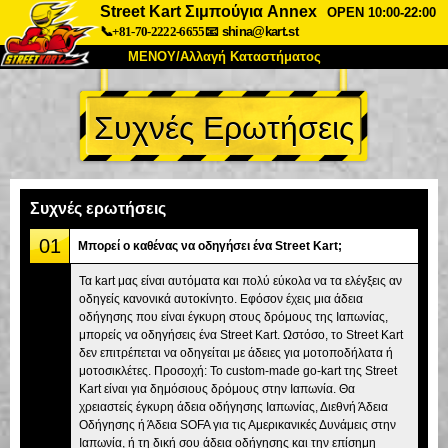
Street Kart Σιμπούγια Annex
OPEN 10:00-22:00
📞+81-70-2222-6655
📧
shina@kart.st
ΜΕΝΟΥ/Αλλαγή Καταστήματος
ΚΥΡΙΩΣ
Συχνές Ερωτήσεις
Σχετικά
Προδιαγραφές
Τιμές
Πρόσβαση
Αναφορές
Συχνές Ερωτήσεις
Εταιρεία
Κράτηση
Συχνές ερωτήσεις
Αλλαγή Καταστήματος
01
Μπορεί ο καθένας να οδηγήσει ένα Street Kart;
Τόκιο Σινάγαουα #1
Τόκιο Ακίχαμπαρα #1
Τα kart μας είναι αυτόματα και πολύ εύκολα να τα ελέγξεις αν
οδηγείς κανονικά αυτοκίνητο. Εφόσον έχεις μια άδεια
Τόκιο Ακίχαμπαρα #2
Τόκιο Σιμπούγια
οδήγησης που είναι έγκυρη στους δρόμους της Ιαπωνίας,
Τόκιο Σιμπούγια Annex
Τόκιο Κόλπος
μπορείς να οδηγήσεις ένα Street Kart. Ωστόσο, το Street Kart
δεν επιτρέπεται να οδηγείται με άδειες για μοτοποδήλατα ή
Τόκιο Ασακούσα
Οσάκα
μοτοσικλέτες. Προσοχή: Το custom-made go-kart της Street
Kart είναι για δημόσιους δρόμους στην Ιαπωνία. Θα
Οκινάουα
χρειαστείς έγκυρη άδεια οδήγησης Ιαπωνίας, Διεθνή Άδεια
Οδήγησης ή Άδεια SOFA για τις Αμερικανικές Δυνάμεις στην
Ιαπωνία, ή τη δική σου άδεια οδήγησης και την επίσημη