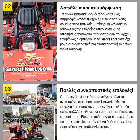
02
Ασφάλεια και συμμόρφωση
Τα ειδικά κατασκευασμένα go-karts μας
συμμορφώνονται πλήρως με τους τοπικούς
νόμους στην Ιαπωνία. Επίσης, οι κανονισμοί
ασφαλείας της εταιρείας υπερβαίνουν τις
απαιτήσεις ασφαλείας των αστυνομικών αρχών,
επομένως η εμπειρία με τα street kart είναι όχι
μόνο συναρπαστική και διασκεδαστική αλλά και
πολύ ασφαλής.
03
Πολλές συναρπαστικές επιλογές!
Οι περιηγήσεις μας θα σας πάνε σε όλα τα
αγαπημένα σας μέρη στην Ιαπωνία! Με μια
ποικιλία καταστημάτων σε μεγάλες πόλεις, θα
έχετε πολλές επιλογές για να προσαρμόσετε την
εμπειρία σας. Είτε σας αρέσουν οι ιστορικοί τόποι
της Ιαπωνίας είτε τα σύγχρονα θαύματα, έχουμε
περιηγήσεις για κάθε ενδιαφέρον!