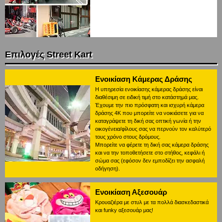
Επιλογές Street Kart
Ενοικίαση Κάμερας Δράσης
Η υπηρεσία ενοικίασης κάμερας δράσης είναι
διαθέσιμη σε ειδική τιμή στο κατάστημά μας.
Έχουμε την πιο πρόσφατη και ισχυρή κάμερα
δράσης 4K που μπορείτε να νοικιάσετε για να
καταγράψετε τη δική σας οπτική γωνία ή την
οικογένεια/φίλους σας να περνούν τον καλύτερό
τους χρόνο στους δρόμους.
Μπορείτε να φέρετε τη δική σας κάμερα δράσης
και να την τοποθετήσετε στο στήθος, κεφάλι ή
σώμα σας (εφόσον δεν εμποδίζει την ασφαλή
οδήγηση).
Ενοικίαση Αξεσουάρ
Κρουαζιέρα με στυλ με τα πολλά διασκεδαστικά
και funky αξεσουάρ μας!