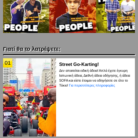
Γιατί θα το λατρέψετε:
01
Street Go-Karting!
Δεν απαιτείται ειδική άδεια! Απλά έχετε έγκυρη
Ιαπωνική άδεια, Διεθνή άδεια οδήγησης, ή άδεια
SOFA και είστε έτοιμοι να οδηγήσετε σε όλο το
Τόκιο!
Για περισσότερες πληροφορίες