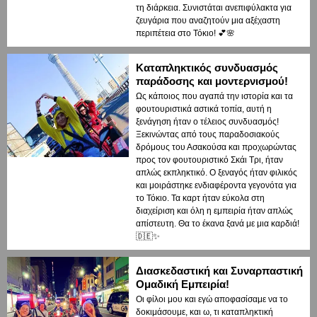
τη διάρκεια. Συνιστάται ανεπιφύλακτα για
ζευγάρια που αναζητούν μια αξέχαστη
περιπέτεια στο Τόκιο! 💕🌸
Καταπληκτικός συνδυασμός
παράδοσης και μοντερνισμού!
Ως κάποιος που αγαπά την ιστορία και τα
φουτουριστικά αστικά τοπία, αυτή η
ξενάγηση ήταν ο τέλειος συνδυασμός!
Ξεκινώντας από τους παραδοσιακούς
δρόμους του Ασακούσα και προχωρώντας
προς τον φουτουριστικό Σκάι Τρι, ήταν
απλώς εκπληκτικό. Ο ξεναγός ήταν φιλικός
και μοιράστηκε ενδιαφέροντα γεγονότα για
το Τόκιο. Τα καρτ ήταν εύκολα στη
διαχείριση και όλη η εμπειρία ήταν απλώς
απίστευτη. Θα το έκανα ξανά με μια καρδιά!
🇩🇪✨
Διασκεδαστική και Συναρπαστική
Ομαδική Εμπειρία!
Οι φίλοι μου και εγώ αποφασίσαμε να το
δοκιμάσουμε, και ω, τι καταπληκτική