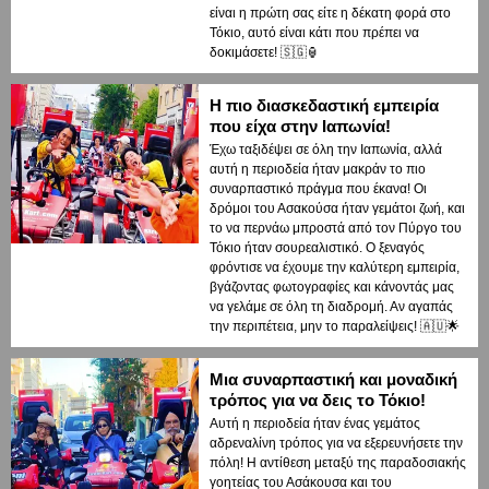
είναι η πρώτη σας είτε η δέκατη φορά στο
Τόκιο, αυτό είναι κάτι που πρέπει να
δοκιμάσετε! 🇸🇬🏮
Η πιο διασκεδαστική εμπειρία
που είχα στην Ιαπωνία!
Έχω ταξιδέψει σε όλη την Ιαπωνία, αλλά
αυτή η περιοδεία ήταν μακράν το πιο
συναρπαστικό πράγμα που έκανα! Οι
δρόμοι του Ασακούσα ήταν γεμάτοι ζωή, και
το να περνάω μπροστά από τον Πύργο του
Τόκιο ήταν σουρεαλιστικό. Ο ξεναγός
φρόντισε να έχουμε την καλύτερη εμπειρία,
βγάζοντας φωτογραφίες και κάνοντάς μας
να γελάμε σε όλη τη διαδρομή. Αν αγαπάς
την περιπέτεια, μην το παραλείψεις! 🇦🇺🌟
Μια συναρπαστική και μοναδική
τρόπος για να δεις το Τόκιο!
Αυτή η περιοδεία ήταν ένας γεμάτος
αδρεναλίνη τρόπος για να εξερευνήσετε την
πόλη! Η αντίθεση μεταξύ της παραδοσιακής
γοητείας του Ασάκουσα και του