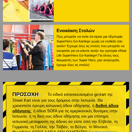
Ενοικίαση Στολών
Πώς μπορείτε να πείτε ότι είχατε μια «Εμπειρία
SuperHero Go-Karting» χωρίς να ντυθείτε σαν
αυτόν! Έχουμε όλες τις στολές που μπορείτε να
σκεφτείτε για να κάνετε αυτήν την εμπειρία «Real
Life SuperHero Go-Karting»! Για όλους τους
θαυμαστές των Super Hero, μην ανησυχείτε,
έχουμε όλες τις στολές!
ΠΡΟΣΟΧΗ
Το ειδικά κατασκευασμένο go-kart της
Street Kart είναι για τους δρόμους στην Ιαπωνία. Θα
χρειαστείτε έγκυρη ιαπωνική άδεια οδήγησης, ή
διεθνή άδεια
οδήγησης
, ή άδεια SOFA για τις αμερικανικές δυνάμεις στην
Ιαπωνία, ή τη δική σας άδεια οδήγησης και μια επίσημη
ιαπωνική μετάφραση της άδειας αν είστε από την Ελβετία, τη
Γερμανία, τη Γαλλία, την Ταϊβάν, το Βέλγιο, το Μονακό.