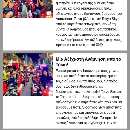
εμπειρία! Η ενέργεια της ομάδας ήταν
υψηλή, και όλοι διασκεδάσαμε πολύ
οδηγώντας στους ζωντανούς δρόμους του
Ασακούσα. Το να βλέπεις τον Tokyo Skytree
από το καρτ ήταν εκπληκτικό, ειδικά τη
νύχτα. Ο οδηγός μας ήταν φανταστικός,
κρατώντας την ατμόσφαιρα διασκεδαστική
και ενδιαφέρουσα. Αν ταξιδεύεις με φίλους,
πρέπει να το κάνεις αυτό! 🏁😆
Μια Αξέχαστη Ανάμνηση από το
Τόκιο!
Επισκέφτηκα την Ιαπωνία με τους γονείς
μου, και αυτό ήταν το αποκορύφωμα του
ταξιδιού μας. Ο μπαμπάς μου, ο οποίος
συνήθως δεν ενθουσιάζεται με
δραστηριότητες, το λάτρεψε! Το να βλέπεις
το Τόκιο από μια διαφορετική προοπτική
ενώ οδηγείς ένα καρτ ήταν κάτι που δεν θα
ξεχάσουμε ποτέ. Ο οδηγός ήταν απίστευτα
επαγγελματίας και φρόντισε να είμαστε
ασφαλείς ενώ διασκεδάζαμε. Το προτείνω
ανεπιφύλακτα για οικογένειες! 👨‍👩‍👦🎌