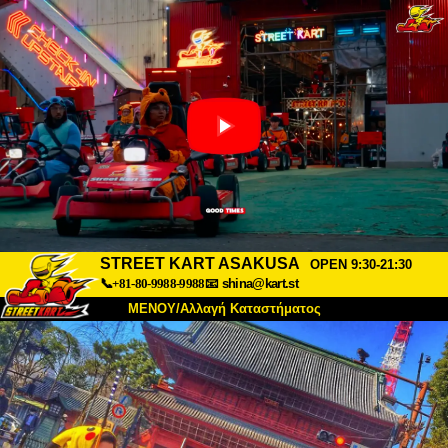
STREET KART ASAKUSA
OPEN 9:30-21:30
📞+81-80-9988-9988
📧
shina@kart.st
ΜΕΝΟΥ/Αλλαγή Καταστήματος
ΚΥΡΙΩΣ
Σχετικά
Προδιαγραφές
Τιμές
Πρόσβαση
Αναφορές
Συχνές Ερωτήσεις