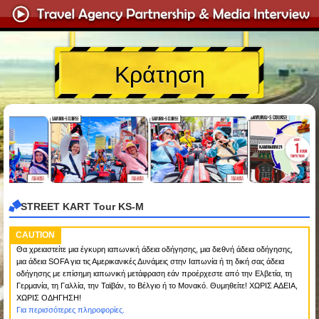
Κράτηση
STREET KART Tour KS-M
CAUTION
Θα χρειαστείτε μια έγκυρη ιαπωνική άδεια οδήγησης, μια διεθνή άδεια οδήγησης,
μια άδεια SOFA για τις Αμερικανικές Δυνάμεις στην Ιαπωνία ή τη δική σας άδεια
οδήγησης με επίσημη ιαπωνική μετάφραση εάν προέρχεστε από την Ελβετία, τη
Γερμανία, τη Γαλλία, την Ταϊβάν, το Βέλγιο ή το Μονακό. Θυμηθείτε! ΧΩΡΙΣ ΑΔΕΙΑ,
ΧΩΡΙΣ ΟΔΗΓΗΣΗ!
Για περισσότερες πληροφορίες.