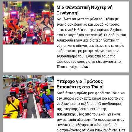
Μια Φανταστική Νυχτερινή
Ξενάγηση!
Αν θέλετε να δείτε τα φώτα του Τόκιο με
έναν διασκεδαστικό και μοναδικό τρόπο,
αυτό είναι! Η θέα του φωτισμένου Skytree
από το καρτ ήταν εκπληκτική. Οι δρόμοι του
Ασακούσα είχαν μια ιδιαίτερη γοητεία τη
νύχτα, και ο οδηγός μας έκανε την εμπειρία
ακόμα καλύτερη με την ενέργεια και τον
ενθουσιασμό του. Ένας από τους πιο
ωραίους τρόπους για να εξερευνήσετε το
Τόκιο τη νύχτα! 🌙🚘
Υπέροχο για Πρώτους
Επισκέπτες στο Τόκιο!
Αυτή ήταν η πρώτη μου φορά στο Τόκιο και
δεν μπορώ να σκεφτώ καλύτερο τρόπο για
να ξεκινήσω το ταξίδι μου! Ο συνδυασμός
της ιστορικής Ασάκουσα και της
εκπληκτικής θέας από τον Σκάι Τρι έκανε
την εμπειρία αξέχαστη. Το προσωπικό ήταν
ευγενικό και εξήγησε τα πάντα καθαρά,
διασφαλίζοντας ότι όλοι ένιωθαν άνετα. Είτε