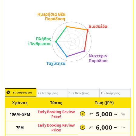
8 / Αύγουστος
9 / Σεπτέμβριος
10 / Οκτώβριος
11 / Νοέμβριος
Χρόνος
Τύπος
Τιμή (JPY)
Early Booking Review
5,000 ~
10AM - 5PM
JPY
/pax
¥
Price!
Early Booking Review
6,000 ~
7PM
JPY
/pax
¥
Price!