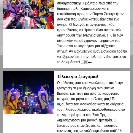
συναρπαστική! Η βόλτα δίπλα από την
διάσημη πύλη Καμινάριμον και η
κατεύθυνση προς τον Πύργο Σκάιτρι ήταν
σαν κάτι που βγήκε κατευθείαν από ένα
όνειρο. Ο ξεναγός ήταν φανταστικός,
φροντίζοντας να είμαστε όλοι άνετοι ενώ
διατηρούσε την ενέργεια ψηλά. Η θέα των
ιστορικών και σύγχρονων τμημάτων του
Τόκιο από το καρτ ήταν μια αξέχαστη
στιγμή. Αν ψάχνετε για έναν μοναδικό τρόπο
να εξερευνήσετε την πόλη, μην διστάσετε να
το δοκιμάσετε! 🇬🇧🏎️
Τέλειο για ζευγάρια!
Ο σύζυγός μου και εγώ κλείσαμε αυτή την
ξενάγηση σε μια όμορφη ανοιξιάτικη
βραδιά, και ήταν μία από τις κορυφαίες
στιγμές του μήνα του μέλιτος μας! Τα
αξιοθέατα του Ασακούσα κατά τη διάρκεια
του ηλιοβασιλέματος, ακολουθούμενα από
τα λαμπερά φώτα του Σκάι Τρι,
δημιούργησαν μια μαγική εμπειρία. Ο
ξεναγός μας ήταν ζεστός και προσιτός,
κάνοντάς μας να νιώθουμε άνετα καθ' όλη