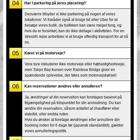
04
Har I parkering på jeres placering?
Desværre tilbyder vi ikke parkering på nogen af vores
lokationer. Vi fraråder også at bruge bil eller Uber for at
besøge vores butik, da trafikken kan være meget tung, og
hvis du er forsinket, kan du ikke deltage i aktiviteten. For en
stressfri rejse anbefaler vi at bruge offentlig transport for at nå
os.
05
Kører vi på motorveje?
Vore ture inkluderer ikke motorveje eller højhastighedsveje,
men Tokyo Bay-kursen over Rainbow Bridge giver en
spændende oplevelse, der føles som motorvejskørsel!.
06
Kan reservationer ændres eller annulleres?
Ja, ændringer af din reservation kan foretages baseret på
tilgængelighed på tidspunktet for din anmodning. Du kan
ændre din reservation, såsom antallet af chauffører eller
dato/tid, eller endda ruten.
Hvis du ønsker at foretage ændringer eller annullere din
booking inden for 6 dage før (japansk standardtid), gælder
vores annulleringspolitik.