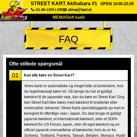
STREET KART Akihabara #1
OPEN 10:00-22:00
📞+81-80-1199-1199
📧
shina@kart.st
MENU/Skift butik
TOP
FAQ
Om
Specifikationer
Pris
Adgang
Stemme
FAQ
Virksomhed
Booking
Ofte stillede spørgsmål
Skift butik
01
Kan alle køre en Street Kart?
Tokyo Shinagawa
Tokyo Akihabara#1
Vores karts er automatiske og meget lette at kontrollere, hvis
du regelmæssigt kører bil. Så længe du har et gyldigt
Tokyo Akihabara#2
Tokyo Shibuya
kørekort til de japanske veje, kan du køre en Street Kart. Dog
Tokyo Shibuya Annex
Tokyo Bay
kan Street Kart ikke køres med kørekort til knallerter eller
motorcykler. Advarsel: Street Karts specialbyggede go-kart er
Tokyo Asakusa
Osaka
beregnet til offentlige veje i Japan. Du skal bruge et gyldigt
japansk kørekort, et internationalt kørekort, eller et SOFA-
Okinawa
kørekort for US Forces Japan, eller dit eget kørekort og en
officiel japansk oversættelse af kørekortet, hvis du er fra
Schweiz, Tyskland, Frankrig, Taiwan, Belgien, Monaco. Husk!