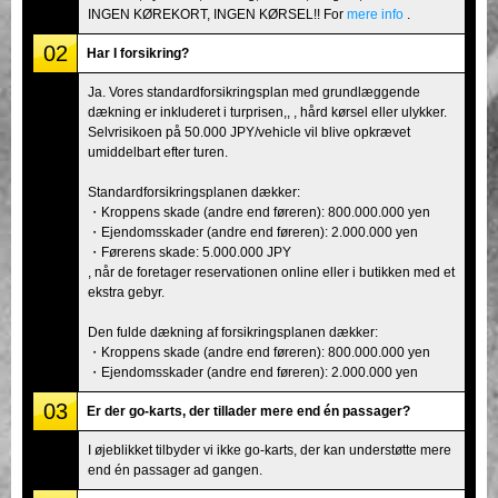
INGEN KØREKORT, INGEN KØRSEL!! For
mere info
.
02
Har I forsikring?
Ja. Vores standardforsikringsplan med grundlæggende
dækning er inkluderet i turprisen,, , hård kørsel eller ulykker.
Selvrisikoen på 50.000 JPY/vehicle vil blive opkrævet
umiddelbart efter turen.
Standardforsikringsplanen dækker:
・Kroppens skade (andre end føreren): 800.000.000 yen
・Ejendomsskader (andre end føreren): 2.000.000 yen
・Førerens skade: 5.000.000 JPY
, når de foretager reservationen online eller i butikken med et
ekstra gebyr.
Den fulde dækning af forsikringsplanen dækker:
・Kroppens skade (andre end føreren): 800.000.000 yen
・Ejendomsskader (andre end føreren): 2.000.000 yen
03
Er der go-karts, der tillader mere end én passager?
I øjeblikket tilbyder vi ikke go-karts, der kan understøtte mere
end én passager ad gangen.